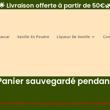
🌟 Livraison offerte à partir de 50€
ascar
Vanille En Poudre
Liqueur De Vanille
Con
Panier sauvegardé pendan
ck imminente nous ne pouvons pas conserver votre panier