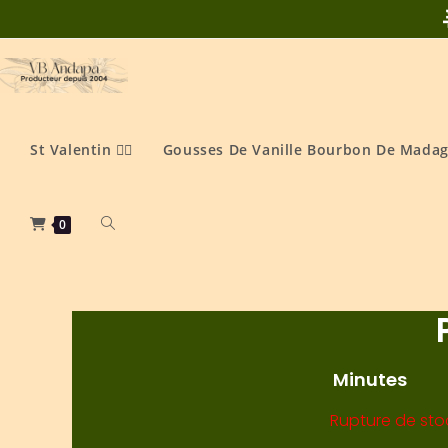
St Valentin ❤️‍🔥
Gousses De Vanille Bourbon De Madag
0
Minutes
Rupture de sto